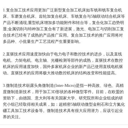
1.复合加工技术应用更加广泛新型复合加工机床如车铣和铣车复合机
床、车磨复合机床、齿轮加复合机床、车铣复合与5轴联动结合机床等
产品不断涌现;重型机床增加多功能附件和转台等，复合化加工趋势明
显;金属切削与特种加工复合有了新进展，激光、电加工与切削加工复
合技术已经有了成熟的产品推广应用。复合加工技术的推广应用将对
多品种、小批量生产工艺流程产生重要影响。
2.直驱技术应用速度加快由于电力电子和数控技术的进步，以及直线
电机、力矩电机、电主轴、光栅检测等部件的成熟，直驱技术在数控
机床的应用速度加快，国外多家机床企业的新产品已使用直线电机驱
动。直驱技术的应用将极大推动数控机床的结构改变和性能提高。
3.微制造技术崭露头角微制造(Inter-Micro)是指一种高效、绿色、高精
度微制造新技术，用于加工3D形状的各种微型零件。目前，在欧盟的
资助下，由德国、意大利等有关国家大学、研究院所和企业组成的研
究小组已经取得相关成果，如：超精密5轴联动微型金刚石和立方氮化
硼工具加工技术设备等。微制造技术具有很大应用潜力，应该引起业
界的关注。